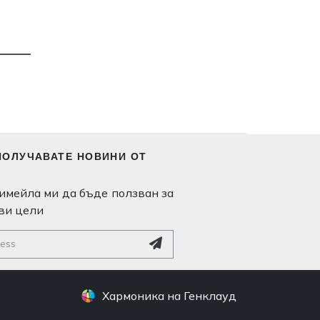
ПОЛУЧАВАТЕ НОВИНИ ОТ
имейла ми да бъде ползван за
ви цели
Хармоника на Генклауд