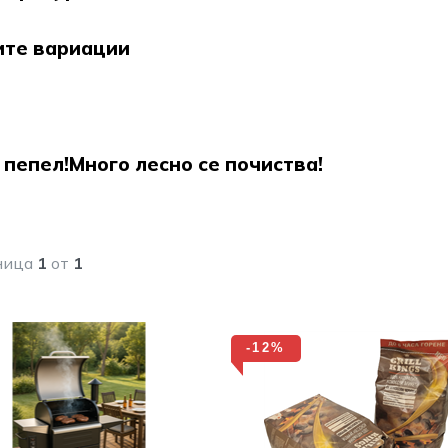
ите вариации
 пепел!Много лесно се почиства!
ница
1
от
1
-12%