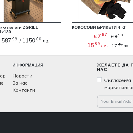
кю пелети ZGRILL
КОКОСОВИ БРИКЕТИ 4 КГ
1х130
87
7
90
€
€
8
99
00
587
1150
€
/
лв.
39
15
40
лв.
17
лв.
ИНФОРМАЦИЯ
ЖЕЛАЕТЕ ДА 
НАС
ьор
Новости
Съгласен/а 
не
За нас
маркетинго
Контакти