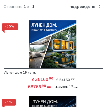
Страница
1
от
1
подреждане
-35%
Лунен дом 19 кв.м.
00
35160
00
€
€
54150
98
68766
19
лв.
105908
лв.
-5%