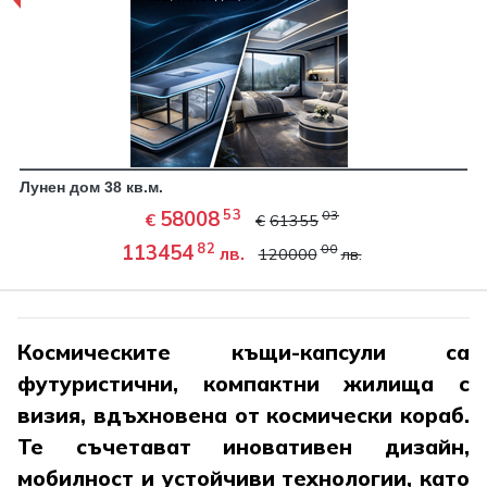
Лунен дом 38 кв.м.
53
58008
03
€
€
61355
82
113454
00
лв.
120000
лв.
Космическите къщи-капсули са
футуристични, компактни жилища с
визия, вдъхновена от космически кораб.
Те съчетават иновативен дизайн,
мобилност и устойчиви технологии, като