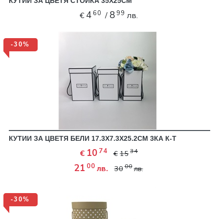
КУТИИ ЗА ЦВЕТЯ СТОЙКА 35Х25СМ
60
99
4
8
€
/
лв.
-30%
КУТИИ ЗА ЦВЕТЯ БЕЛИ 17.3Х7.3Х25.2СМ 3КА К-Т
74
10
34
€
€
15
00
21
00
лв.
30
лв.
-30%