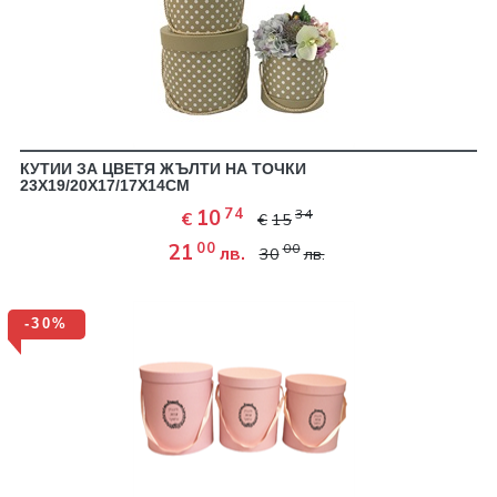
КУТИИ ЗА ЦВЕТЯ ЖЪЛТИ НА ТОЧКИ
23Х19/20Х17/17Х14СМ
74
10
34
€
€
15
00
21
00
лв.
30
лв.
-30%