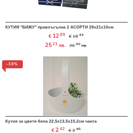
КУТИЯ ''БИЖУ'' правоъгълна 2 АСОРТИ 29х21х10см
89
12
41
€
€
18
21
25
00
лв.
36
лв.
-30%
Кутия за цветя бяла 22,5х13,5х15,2см чанта
42
2
45
€
€
3