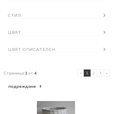
СТИЛ
ЦВЯТ
ЦВЯТ ОПИСАТЕЛЕН
Страница
1
от
4
ПРЕДИШНА СТЪ
СЛ
«
1
2
3
»
подреждане