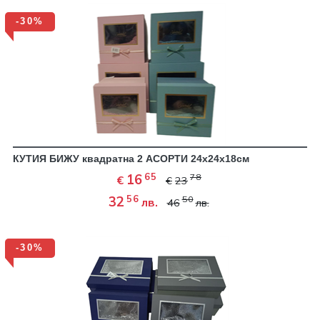
-30%
КУТИЯ БИЖУ квадратна 2 АСОРТИ 24х24х18см
65
16
78
€
€
23
56
32
50
лв.
46
лв.
-30%