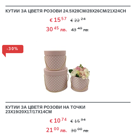
КУТИИ ЗА ЦВЕТЯ РОЗОВИ 24.5Х28СМ/28Х26СМ/21Х24СН
57
15
24
€
€
22
45
30
49
лв.
43
лв.
-30%
КУТИИ ЗА ЦВЕТЯ РОЗОВИ НА ТОЧКИ
23Х19/20Х17/17Х14СМ
74
10
34
€
€
15
00
21
00
лв.
30
лв.