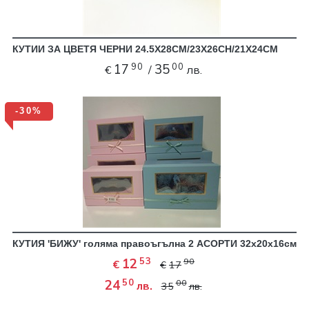
КУТИИ ЗА ЦВЕТЯ ЧЕРНИ 24.5Х28СМ/23Х26СН/21Х24СМ
90
00
17
35
€
/
лв.
-30%
КУТИЯ 'БИЖУ' голяма правоъгълна 2 АСОРТИ 32х20х16см
53
12
90
€
€
17
50
24
00
лв.
35
лв.