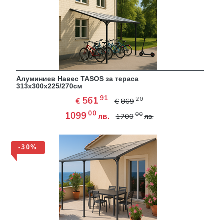
Алуминиев Навес TASOS за тераса
313х300х225/270см
91
561
20
€
€
869
00
1099
00
лв.
1700
лв.
-30%