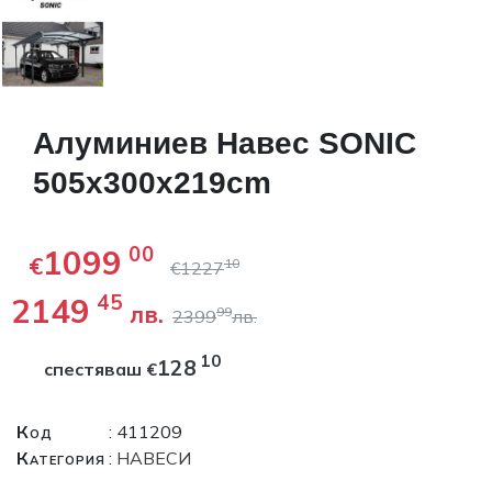
Алуминиев Навес SONIC
505x300x219cm
1099
00
€
10
€
1227
2149
45
лв.
99
2399
лв.
10
128
спестяваш
€
Код
: 411209
Категория
:
НАВЕСИ