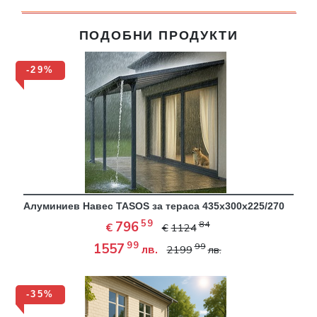
ПОДОБНИ ПРОДУКТИ
-29%
Алуминиев Навес TASOS за тераса 435х300х225/270
59
796
84
€
€
1124
99
1557
99
лв.
2199
лв.
-35%