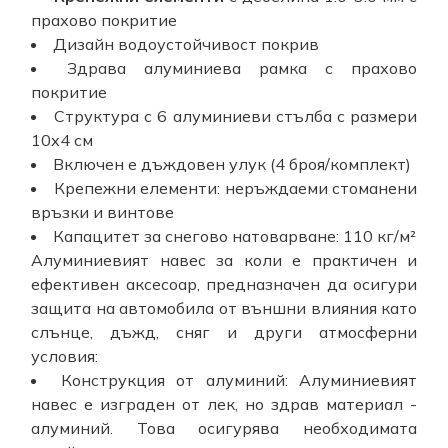
прахово покритие
Дизайн водоустойчивост покрив
Здрава алуминиева рамка с прахово
покритие
Структура с 6 алуминиеви стълба с размери
10х4 см
Включен е дъждовен улук (4 броя/комплект)
Крепежни елементи: неръждаеми стоманени
връзки и винтове
Капацитет за снегово натоварване: 110 кг/м²
Алуминиевият навес за коли е практичен и
ефективен аксесоар, предназначен да осигури
защита на автомобила от външни влияния като
слънце, дъжд, сняг и други атмосферни
условия:
Конструкция от алуминий: Алуминиевият
навес е изграден от лек, но здрав материал -
алуминий. Това осигурява необходимата