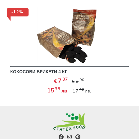
-12%
КОКОСОВИ БРИКЕТИ 4 КГ
87
7
90
€
€
8
39
15
40
лв.
17
лв.