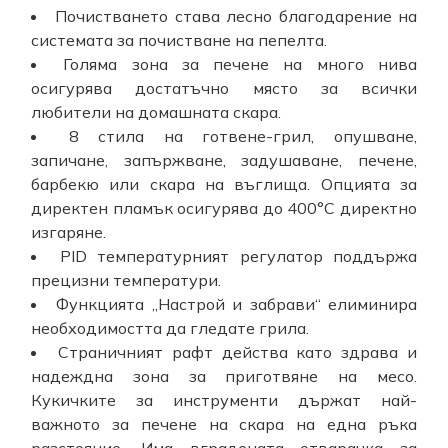
Почистването става лесно благодарение на
системата за почистване на пепелта.
Голяма зона за печене на много нива
осигурява достатъчно място за всички
любители на домашната скара.
8 стила на готвене-грил, опушване,
запичане, запържване, задушаване, печене,
барбекю или скара на въглища. Опцията за
директен пламък осигурява до 400°C директно
изгаряне.
PID температурният регулатор поддържа
прецизни температури.
Функцията „Настрой и забрави“ елиминира
необходимостта да гледате грила.
Страничният рафт действа като здрава и
надеждна зона за приготвяне на месо.
Кукичките за инструменти държат най-
важното за печене на скара на една ръка
разстояние. Има вградената отварачка за