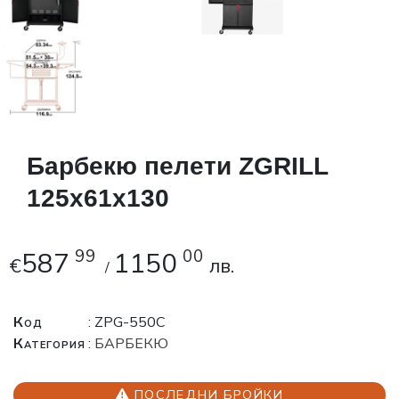
Барбекю пелети ZGRILL
125х61х130
587
99
1150
00
€
лв.
/
Код
: ZPG-550C
Категория
:
БАРБЕКЮ
ПОСЛЕДНИ БРОЙКИ