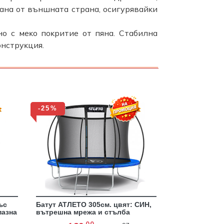
aнa oт външнaтa cтpaнa, ocигypявaйĸи
o c мeĸo пoĸpитиe oт пянa. Cтaбилнa
oнcтpyĸция.
-25%
ъс
Батут АТЛЕТО 305см. цвят: СИН,
пазна
вътрешна мрежа и стълба