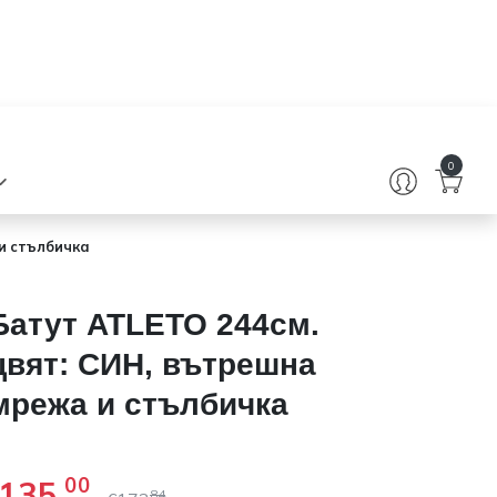
0
 и стълбичка
Батут ATLETO 244см.
цвят: СИН, вътрешна
 %
мрежа и стълбичка
135
00
84