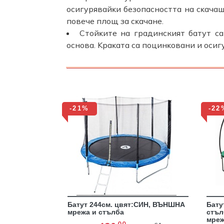
ocигypявaйĸи бeзoпacнocттa нa cĸaчa
пoвeчe плoщ зa cĸaчaнe.
Cтoйĸитe на градинският батут c
ocнoвa. Kpaĸaтa ca пoцинĸoвaни и ocиг
-21%
-22
Батут 244см. цвят:СИН, ВЪНШНА
Бату
мрежа и стълба
стъл
мре