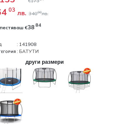
€
173
64
03
лв.
00
340
лв.
84
38
спестяваш
€
д
: 141908
тегория
:
БАТУТИ
други размери