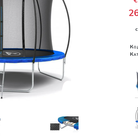
2
Ко
Ка