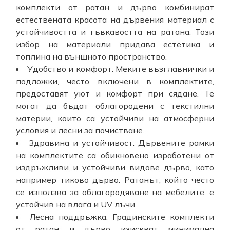
комплекти от ратан и дърво комбинират
естествената красота на дървения материал с
устойчивостта и гъвкавостта на ратана. Този
избор на материали придава естетика и
топлина на външното пространство.
Удобство и комфорт: Меките възглавнички и
подложки, често включени в комплектите,
предоставят уют и комфорт при сядане. Те
могат да бъдат облагородени с текстилни
материи, които са устойчиви на атмосферни
условия и лесни за почистване.
Здравина и устойчивост: Дървените рамки
на комплектите са обикновено изработени от
издръжливи и устойчиви видове дърво, като
например тиково дърво. Ратанът, който често
се използва за облагородяване на мебелите, е
устойчив на влага и UV лъчи.
Лесна поддръжка: Градинските комплекти
от ратан и дърво изискват минимална