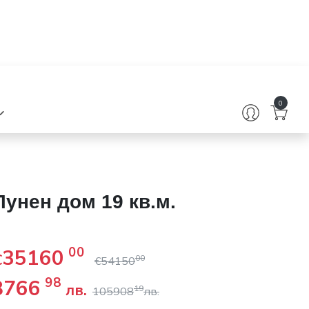
0
Лунен дом 19 кв.м.
 %
35160
00
€
00
€
54150
8766
98
лв.
19
105908
лв.