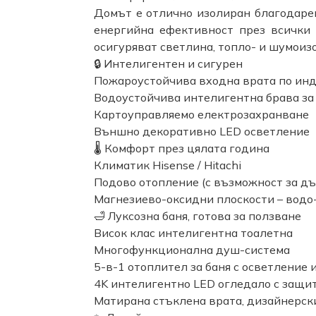
Домът е отлично изолиран благодарен
енергийна ефективност през всички 
осигуряват светлина, топло- и шумоиз
🔒 Интелигентен и сигурен
Пожароустойчива входна врата по ин
Водоустойчива интелигентна брава з
Картоуправляемо електрозахранване
Външно декоративно LED осветление
🌡️ Комфорт през цялата година
Климатик Hisense / Hitachi
Подово отопление (с възможност за дъ
Магнезиево-оксидни плоскости – водо-
🛁 Луксозна баня, готова за ползване
Висок клас интелигентна тоалетна
Многофункционална душ-система
5-в-1 отоплител за баня с осветление 
4K интелигентно LED огледало с защит
Матирана стъклена врата, дизайнерски