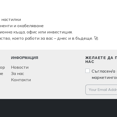
 настилки
ненти и окабеляване
ионна къща, офис или инвестиция.
тво, което работи за вас – днес и в бъдеще. 🚀
ИНФОРМАЦИЯ
ЖЕЛАЕТЕ ДА 
НАС
ьор
Новости
Съгласен/а 
не
За нас
маркетинго
Контакти