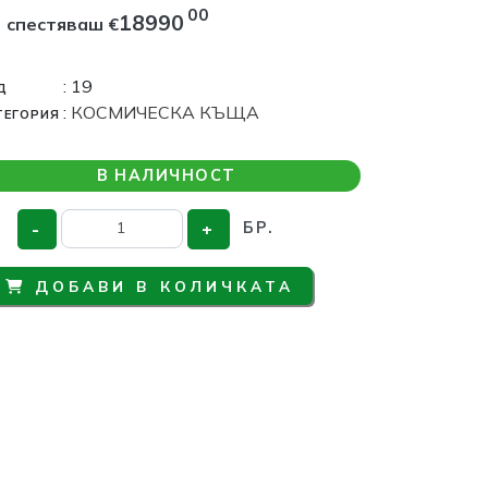
00
18990
спестяваш
€
д
: 19
тегория
:
КОСМИЧЕСКА КЪЩА
В НАЛИЧНОСТ
-
+
БР.
ДОБАВИ В КОЛИЧКАТА