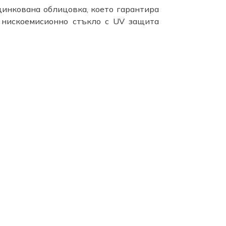
цинкована облицовка, което гарантира
о нискоемисионно стъкло с UV защита