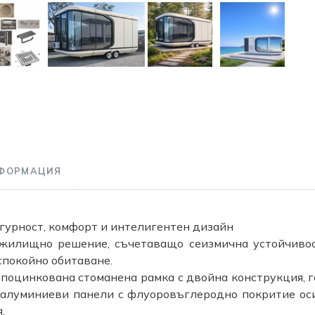
ФОРМАЦИЯ
игурност, комфорт и интелигентен дизайн
 жилищно решение, съчетаващо сеизмична устойчивос
спокойно обитаване.
 поцинкована стоманена рамка с двойна конструкция,
 алуминиеви панели с флуоровъглеродно покритие оси
.