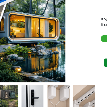
Ко
Ка