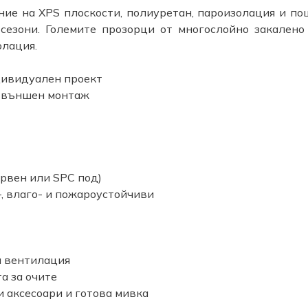
ие на XPS плоскости, полиуретан, пароизолация и по
сезони. Големите прозорци от многослойно закален
олация.
дивидуален проект
а външен монтаж
рвен или SPC под)
, влаго- и пожароустойчиви
и вентилация
а за очите
 аксесоари и готова мивка