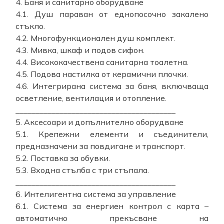
4. Баня и санитарно оборудване
4.1. Душ параван от еднопосочно закалено
стъкло.
4.2. Многофункционален душ комплект.
4.3. Мивка, шкаф и подов сифон.
4.4. Висококачествена санитарна тоалетна.
4.5. Подова настилка от керамични плочки.
4.6. Интегрирана система за баня, включваща
осветление, вентилация и отопление.
________________________________________
5. Аксесоари и допълнително оборудване
5.1. Крепежни елементи и съединители,
предназначени за повдигане и транспорт.
5.2. Поставка за обувки.
5.3. Входна стълба с три стъпала.
________________________________________
6. Интелигентна система за управление
6.1. Система за енергиен контрол с карта –
автоматично прекъсване на