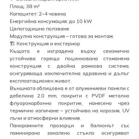
Площ: 38 m²
Капацитет: 2–4 човека
Енергийна консумация: до 10 kW
Целогодишно ползване
Модулна конструкция – готова за монтаж
🏗️ Конструкция и екстериор
Къщата е изградена върху сеизмично
устойчива горещо поцинкована стоманена
конструкция с двойна рамкова система,
осигуряваща изключителна здравина и дълъг
експлоатационен живот.
Външната облицовка е от алуминиеви панели с
дебелина 2.0 mm, покрити с PVDF метално
флуорокарбонно покритие, нанесено чрез
термично изпичане – устойчиво на корозия, UV
лъчи и атмосферни влияния.
Панорамните прозорци и балконът със
ламинирано закалено стъкло осигуряват