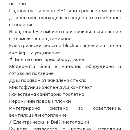
панели
Подова настилка от SPC или трислоен масивен
дървен под, подходящ за подово (геотермално)
отопление
Вградено LED амбиентно и точково осветление
с възможност за димиране
Електрически релси и blackout завеси за пълен
комфорт и уединение
🚿 Баня и санитарно оборудване
Модерната баня е напълно оборудвана и
готова за ползване:
Душ параван от закалено стъкло
Многофункционален душ комплект
Качествена санитарна тоалетна
Керамични подови плочки
Интегрирана система за осветление,
вентилация и отопление
⚡ Електрически и ВиК инсталации
Къщата разполага с напълно изградени