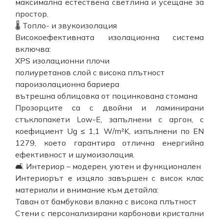
максимална естествена светлина и усещане за
простор.
🌡️ Топло- и звукоизолация
Високоефективната изолационна система
включва:
XPS изолационни плочи
полиуретанов слой с висока плътност
пароизолационна бариера
вътрешна облицовка от поцинкована стомана
Прозорците са с двойни и ламинирани
стъклопакети Low-E, запълнени с аргон, с
коефициент Ug ≤ 1,1 W/m²K, изпълнени по EN
1279, което гарантира отлична енергийна
ефективност и шумоизолация.
🛋️ Интериор – модерен, уютен и функционален
Интериорът е изцяло завършен с висок клас
материали и внимание към детайла:
Таван от бамбукови влакна с висока плътност
Стени с персонализирани карбонови кристални