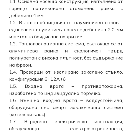
1.1. Основна носеща конструкция, изпълнена от
горещо поцинкована стоманена рамка с
дебелина 4 мм.
1.2. Външна облицовка от алуминиева сплав –
еднослоен алуминиев панел с дебелина 2.0 мм
и метално боядисано покритие.
1.3. Топлоизолационна система, състояща се от
алуминиева рамка и екологичен твърд
полиуретан с висока плътност, без съдържание
на фреон.
1.4. Прозорци от изолирано закалено стъкло,
конфигурация 6+12A+6.
1.5. Входна врата – противопожарна,
изработена по индивидуална поръчка.
1.6. Външна входна врата – водоустойчива,
оборудвана със смарт заключваща система
(хотелски клас).
1.7. Вградена електрическа инсталация,
обслужваща електрозахранването,