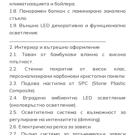
климатизацията и бойлера.
1.8. Панорамен балкон с ламинирано закалено
стъкло.
1.9. Външно LED декоративно и функционално
осветление.
________________________________________
2. Интериор и вътрешно оформление
2.1. Таван от бамбукови влакна с висока
плътност.
2.2. Стенни покрития от висок клас,
персонализирани карбонови кристални панели.
2.3. Подова настилка от SPC (Stone Plastic
Composite).
2.4. Вградено амбиентно LED осветление
(околовръстно осветление).
2.5. Осветителна система с възможност за
регулиране на интензитета (dimming).
2.6. Електрическа релса за завеси.
2.7. Пълна система за затъмняващи завеси