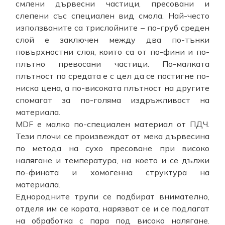
смлени дървесни частици, пресовани и
слепени със специален вид смола. Най-често
използваните са трислойните – по-груб среден
слой е заключен между два по-тънки
повърхностни слоя, които са от по-фини и по-
плътно превосани частици. По-малката
плътност по средата е с цел да се постигне по-
ниска цена, а по-високата плътност на другите
спомагат за по-голяма издръжливост на
материала.
MDF е малко по-специален материал от ПДЧ.
Тези плочи се произвеждат от мека дървесина
по метода на сухо пресоване при високо
налягане и температура, на което и се дължи
по-фината и хомогенна структура на
материала.
Еднородните трупи се подбират внимателно,
отделя им се кората, нарязват се и се подлагат
на обработка с пара под високо налягане.