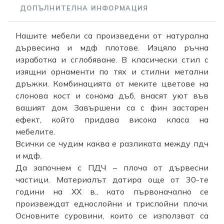
ДОПЪЛНИТЕЛНА ИНФОРМАЦИЯ
Нашите мебели са произведени от натурална
дървесина и мдф плотове. Изцяло ръчна
изработка и сглобяване. В класически стил с
изящни орнаменти по тях и стилни метални
дръжки. Комбинацията от меките цветове на
слонова кост и сонома дъб, внасят уют във
вашият дом. Завършени са с фин застарен
ефект, който придава висока класа на
мебелите.
Всички се чудим каква е разликата между пдч
и мдф.
Да започнем с ПДЧ – плоча от дървесни
частици. Материалът датира още от 30-те
години на XX в., като първоначално се
произвеждат еднослойни и трислойни плочи.
Основните суровини, които се използват са