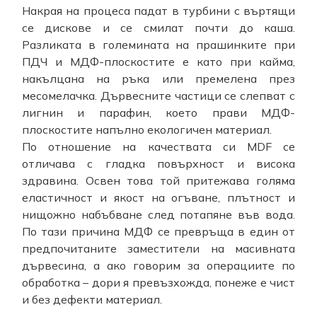
Накрая на процеса падат в турбини с въртящи
се дискове и се смилат почти до каша.
Разликата в големината на прашинките при
ПДЧ и МДФ-плоскостите е като при кайма,
накълцана на ръка или премелена през
месомелачка. Дървесните частици се слепват с
лигнин и парафин, което прави МДФ-
плоскостите напълно екологичен материал.
По отношение на качествата си MDF се
отличава с гладка повърхност и висока
здравина. Освен това той притежава голяма
еластичност и якост на огъване, плътност и
нищожно набъбване след потапяне във вода.
По тази причина МДФ се превръща в един от
предпочитаните заместители на масивната
дървесина, а ако говорим за операциите по
обработка – дори я превъзхожда, понеже е чист
и без дефекти материал.