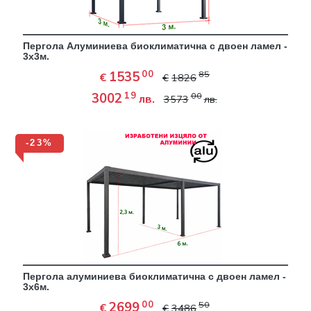
Пергола Aлуминиева биоклиматична с двоен ламел -
3х3м.
00
1535
85
€
€
1826
19
3002
00
лв.
3573
лв.
-23%
Пергола алуминиева биоклиматична с двоен ламел -
3х6м.
00
2699
50
€
€
3486