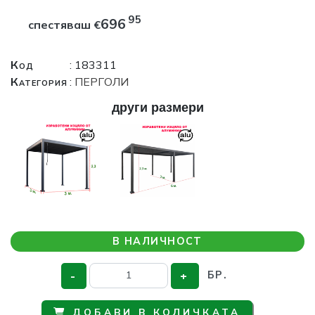
95
696
спестяваш
€
Код
: 183311
Категория
:
ПЕРГОЛИ
други размери
В НАЛИЧНОСТ
-
+
БР.
ДОБАВИ В КОЛИЧКАТА