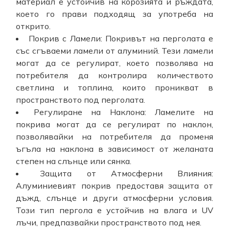
материал е устойчив на корозията и ръждата,
което го прави подходящ за употреба на
открито.
Покрив с Ламели: Покривът на перголата е
със сгъваеми ламели от алуминий. Тези ламели
могат да се регулират, което позволява на
потребителя да контролира количеството
светлина и топлина, които проникват в
пространството под перголата.
Регулиране на Наклона: Ламелите на
покрива могат да се регулират по наклон,
позволявайки на потребителя да променя
ъгъла на наклона в зависимост от желаната
степен на слънце или сянка.
Защита от Атмосферни Влияния:
Алуминиевият покрив предоставя защита от
дъжд, слънце и други атмосферни условия.
Този тип пергола е устойчив на влага и UV
лъчи, предпазвайки пространството под нея.