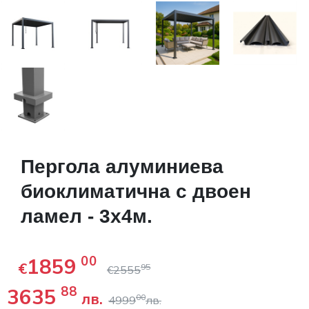
Пергола алуминиева
биоклиматична с двоен
ламел - 3х4м.
1859
00
€
95
€
2555
3635
88
лв.
00
4999
лв.