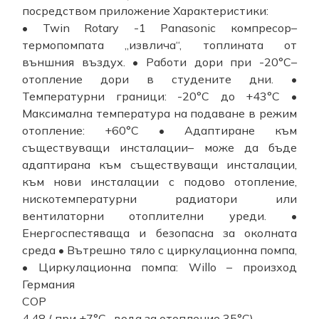
посредством приложение Характеристики:
• Twin Rotary -1 Panasonic компресор–
термопомпата „извлича“, топлината от
външния въздух. • Работи дори при -20°C–
отопление дори в студените дни. •
Температурни граници: -20°С до +43°С •
Максимална температура на подаване в режим
отопление: +60°С • Адаптиране към
съществуващи инсталации– може да бъде
адаптирана към съществуващи инсталации,
към нови инсталации с подово отопление,
нискотемпературни радиатори или
вентилаторни отоплителни уреди. •
Енергоспестяваща и безопасна за околната
среда • Вътрешно тяло с циркулационна помпа,
• Циркулационна помпа: Willo – произход
Германия
COP
4.48 ( при +7°С- вода за отопление 35°С)