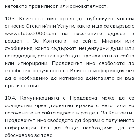
неговата правилност или основателност.
10.3. Клиентът има право да публикува мнения
относно Стоки и/или Услуги, както и да се свързва с
www.statex2000.com
на посочените адреси в
раздел „ За Kонтакти” на сайта. Мнения или
съобщения, които съдържат нецензурни думи или
неподходящ речник ще бъдат премахнати от сайта
или игнорирани. Продавачът има свободата да
обработва получената от Клиента информация без
да е необходимо да мотивира действията си във
връзка с това.
10.4. Комуникацията с Продавача може да се
осъществи чрез директна връзка с него, или на
посочените на сайта адреси в раздел „За Контакти”.
Продавачът има свободата да борави с получената
информация без да бъде необходимо да се
обосновава за това.