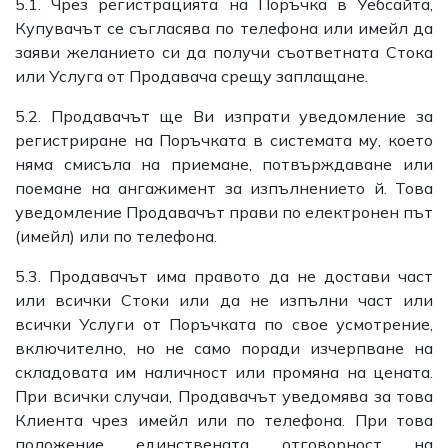
5.1. Чрез регистрацията на Поръчка в Уебсайта,
Купувачът се съгласява по телефона или имейл да
заяви желанието си да получи съответната Стока
или Услуга от Продавача срещу заплащане.
5.2. Продавачът ще Ви изпрати уведомление за
регистриране на Поръчката в системата му, което
няма смисъла на приемане, потвърждаване или
поемане на ангажимент за изпълнението й. Това
уведомление Продавачът прави по електронен път
(имейл) или по телефона.
5.3. Продавачът има правото да не достави част
или всички Стоки или да не изпълни част или
всички Услуги от Поръчката по свое усмотрение,
включително, но не само поради изчерпване на
складовата им наличност или промяна на цената.
При всички случаи, Продавачът уведомява за това
Клиента чрез имейл или по телефона. При това
положение единствената отговорност на