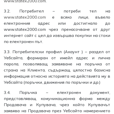
www.statex2000.com
.
3.2. Потребител – потреби тел на
www.statex2000.com
е всяко лице, въвело
електронния адрес или достигнало до
www.statex2000.com чрез пренасочване от друг
интернет сайт с цел да извършва покупки на стоки
по електронен път.
3.3. Потребителски профил (Акаунт ) – раздел от
Уебсайта, формиран от имейл адрес и лична
парола, позволяващ заявяване на поръчка от
страна на Клиента, съдържащ цялостна базисна
информация относно историята на действията му в
Уебсайта (поръчки, движения по поръчки и др.)
3.4. Поръчка – електронен документ,
представляващ комуникационна форма между
Продавача и Купувача, чрез който Купувачът
заявява на Продавача през Уебсайта намерението