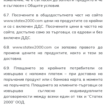
е съгласен с Общите условия.
6.7. Посочените в общодостъпната част на сайта
www.statex2000.com
цени на продуктите са крайни
и са с включен ДДС. Посочените цени в частта на
сайта, достъпна само за търговци, са едрови и без
включен ДДС.
6.8.
www.statex2000.com
си запазва правото да
променя цените на продуктите, както и тези за
доставка.
6.9. Плащането за крайните потребители се
извършва с наложен платеж – при доставка на
поръчания продукт или с банкова карта, в момента
на поръчката. Плащането за клиените-търговци се
извършва съгласно индивидуалните
договорености между всеки един от тях и “Статех
2000” ООД.