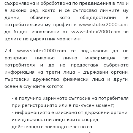
съхранявана и обработвана по предвидения в тях и
в закона ред, както и се съгласява личните му
данни, обявени като общодостъпни в
потребителския му профил в
www.statex2000.com
,
да бъдат използвани от
www.statex2000.com
за
целите на директния маркетинг.
7.4.
www.statex2000.com
се задължава да не
разкрива никаква лична информация за
потребителя и да не предоставя събраната
информация на трети лица - държавни органи,
търговски дружества, физически лица и други,
освен в случаите когато:
- е получило изричното съгласие на потребителя
при регистрацията или в по-късен момент;
- информацията е изискана от държавни органи
или длъжностни лица, които според
действащото законодателство са