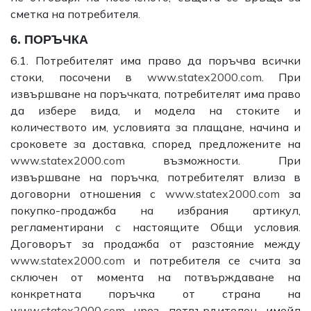
сметка на потребителя.
6. ПОРЪЧКА
6.1. Потребителят има право да поръчва всички
стоки, посочени в
www.statex2000.com
. При
извършване на поръчката, потребителят има право
да избере вида, и модела на стоките и
количеството им, условията за плащане, начина и
сроковете за доставка, според предложените на
www.statex2000.com
възможности. При
извършване на поръчка, потребителят влиза в
договорни отношения с
www.statex2000.com
за
покупко-продажба на избрания артикул,
регламентирани с настоящите Общи условия.
Договорът за продажба от разстояние между
www.statex2000.com
и потребителя се счита за
сключен от момента на потвърждаване на
конкретната поръчка от страна на
www.statex2000.com
чрез потвърдителен имейл