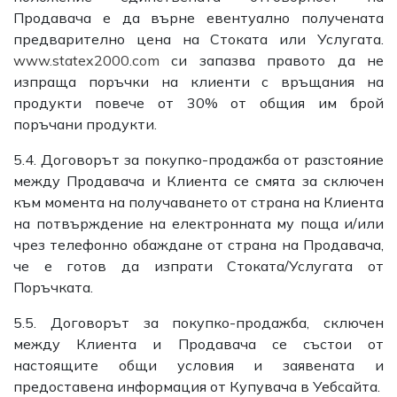
Продавача е да върне евентуално получената
предварително цена на Стоката или Услугата.
www.statex2000.com
си запазва правото да не
изпраща поръчки на клиенти с връщания на
продукти повече от 30% от общия им брой
поръчани продукти.
5.4. Договорът за покупко-продажба от разстояние
между Продавача и Клиента се смята за сключен
към момента на получаването от страна на Клиента
на потвърждение на електронната му поща и/или
чрез телефонно обаждане от страна на Продавача,
че е готов да изпрати Стоката/Услугата от
Поръчката.
5.5. Договорът за покупко-продажба, сключен
между Клиента и Продавача се състои от
настоящите общи условия и заявената и
предоставена информация от Купувача в Уебсайта.