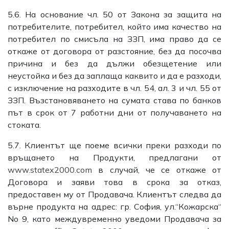
5.6. На основание чл. 50 от Закона за защита на
потребителите, потребител, който има качество на
потребител по смисъла на ЗЗП, има право да се
откаже от договора от разстояние, без да посочва
причина и без да дължи обезщетение или
неустойка и без да заплаща каквито и да е разходи,
с изключение на разходите в чл. 54, ал. 3 и чл. 55 от
ЗЗП. Възстановяването на сумата става по банков
път в срок от 7 работни дни от получаването на
стоката.
5.7. Клиентът ще поеме всички преки разходи по
връщането на Продукти, предлагани от
www.statex2000.com
в случай, че се откаже от
Договора и заяви това в срока за отказ,
предоставен му от Продавача. Клиентът следва да
върне продукта на адрес: гр. София, ул.“Кожарска“
No 9, като междувременно уведоми Продавача за