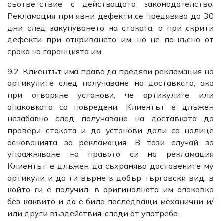
съответствие с действащото законодателство.
Рекламация при явни дефекти се предявява до 30
дни след закупуването на стоката, а при скрити
дефекти при откриването им, но не по-късно от
срока на гаранцията им.
9.2. Клиентът има право да предяви рекламация на
артикулите след получаване на доставката, ако
при отваряне установи, че артикулите или
опаковката са повредени. Клиентът е длъжен
незабавно след получаване на доставката да
провери стоката и да установи дали са налице
основанията за рекламация. В този случай за
упражняване на правото си на рекламация
Клиентът е длъжен да съхранява доставените му
артикули и да ги върне в добър търговски вид, в
който ги е получил, в оригиналната им опаковка
без каквито и да е било последващи механични и/
или други въздействия, следи от употреба.