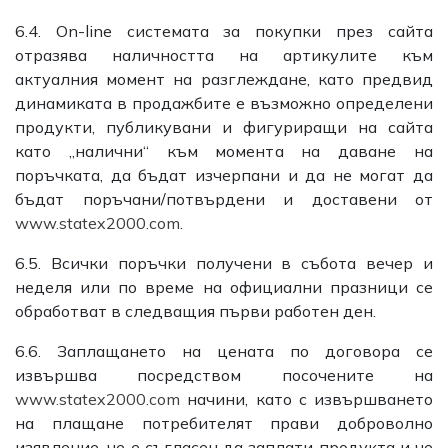
6.4. Оn-line системата за покупки през сайта
отразява наличността на артикулите към
актуалния момент на разглеждане, като предвид
динамиката в продажбите е възможно определени
продукти, публикувани и фигуриращи на сайта
като „налични“ към момента на даване на
поръчката, да бъдат изчерпани и да не могат да
бъдат поръчани/потвърдени и доставени от
www.statex2000.com
.
6.5. Всички поръчки получени в събота вечер и
неделя или по време на официални празници се
обработват в следващия първи работен ден.
6.6. Заплащането на цената по договора се
извършва посредством посочените на
www.statex2000.com
начини, като с извършването
на плащане потребителят прави доброволно
изявление, че е съгласен да заплати продукта и че