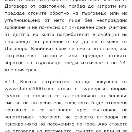
Договора от разстояние, трябва да изпрати или
предаде стоките обратно на търговеца или на
упълномощено от него лице без неоправдано
забавяне и не по-късно от 14-дневен срок, считано
от датата, на която потребителят е съобщил на
търговеца за решението си да се откаже от
Договора. Крайният срок се смята за спазен, ако
потребителят изпрати или предаде стоките
обратно на търговеца преди изтичането на 14-
дневния срок.
5.14. Когато потребител връща закупена от
www.statex2000.com
стока с куриерска фирма,
сумата за стоката се възстановява по банкова
сметка на потребителя, след като бъде отворена
пратката и се установи чрез съставяне на
констативен протокол, че стоката отговаря на
изискванията на посочените по-горе. Ако стоката
не отговаря на посоченото, същата се връща за