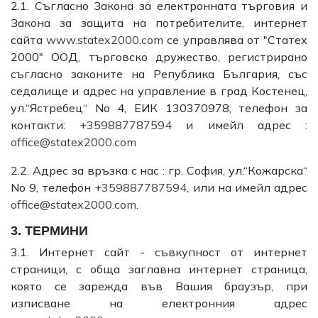
2.1. Съгласно Закона за електронната търговия и
Закона за защита на потребителите, интернет
сайта
www.statex2000.com
се управлява от "Статех
2000" ООД, търговско дружество, регистрирано
съгласно законите на Република България, със
седалище и адрес на управление в град Костенец,
ул.“Ястребец“ No 4, ЕИК 130370978, телефон за
контакти:
+359887787594
и имейл адрес :
office@statex2000.com
2.2. Адрес за връзка с нас : гр. София, ул.“Кожарска“
No 9, телефон
+359887787594
, или на имейл адрес
office@statex2000.com
.
3. ТЕРМИНИ
3.1. Интернет сайт - съвкупност от интернет
страници, с обща заглавна интернет страница,
която се зарежда във Вашия браузър, при
изписване на електронния адрес