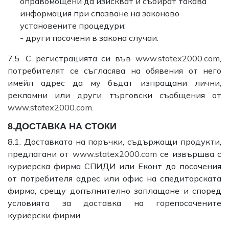
оправомощени да изискват и събират такава
информация при спазване на законово
установените процедури;
- други посочени в закона случаи.
7.5. С регистрацията си във
www.statex2000.com
,
потребителят се съгласява на обявения от него
имейл адрес да му бъдат изпращани лични,
рекламни или други търговски съобщения от
www.statex2000.com
.
8.ДОСТАВКА НА СТОКИ
8.1. Доставката на поръчки, съдържащи продукти,
предлагани от
www.statex2000.com
се извършва с
куриерска фирма СПИДИ или Еконт до посочения
от потребителя адрес или офис на спедиторската
фирма, срещу допълнително заплащане и според
условията за доставка на горепосочените
куриерски фирми.