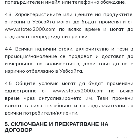
потвърдителен имейл или телефонно обаждане.
4.3. Характеристиките или цените на продуктите,
описани в Уебсайта могат да бъдат промeняни от
www.statex2000.com
по всяко време и могат да
съдържат непредвидени грешки.
4.4. Всички налични стоки, включително и тези в
промоция/намaление се продават и доставят до
изчерпване на количествата, дори това да не е
изрично отбелязано в Уебсайта.
4.5. Общите условия могат да бъдат променяни
едностранно от
www.statex2000.com
по всяко
време чрез актуализирането им. Тези промени
влизат в сила незабавно и са задължителни за
всички потребители/клиенти.
5. СКЛЮЧВАНЕ И ПРЕКРАТЯВАНЕ НА
ДОГОВОР