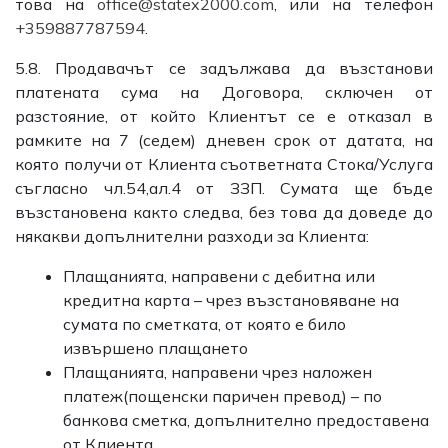
това на
office@statex2000.com
, или на телефон
+359887787594
.
5.8. Продавачът се задължава да възстанови
платената сума на Договора, сключен от
разстояние, от който Клиентът се е отказал в
рамките на 7 (седем) дневен срок от датата, на
която получи от Клиента съответната Стока/Услуга
съгласно чл.54,ал.4 от ЗЗП. Сумата ще бъде
възстановена както следва, без това да доведе до
някакви допълнителни разходи за Клиента:
Плащанията, направени с дебитна или
кредитна карта – чрез възстановяване на
сумата по сметката, от която е било
извършено плащането
Плащанията, направени чрез наложен
платеж(пощенски паричен превод) – по
банкова сметка, допълнително предоставена
от Клиента