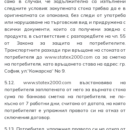
само в случаи, че задължително са изпълнени
следните условия: закупената стока трябва да е в
оригиналната си опаковка, без следи от употреба
или нарушаване на търговския вид и придружена с
всички документи, които са получени заедно с
продукта, в съответствие с разпоредбите на чл. 55
от Закона за защита на потребителите.
Транспортните разходи при връщане на стоката от
потребителя до
www.statex2000.com
са за сметка
на потребителя, като връщането става на адрес: гр.
София, ул.“Кожарска“ No 9.
5.12.
www.statex2000.com
възстановява на
потребителя заплатената от него за върната стока
сума по банкова сметка на потребителя, не по-
късно от 7 работни дни, считано от датата, на която
потребителят е упражнил правото си на отказ от
сключения договор.
5.13. Потребител, упражнил правото си на отказ от