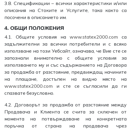
3.8. Спецификации – всички характеристики и/или
описания на Стоките и Услугите, така както са
посочени в описанието им.
4. ОБЩИ ПОЛОЖЕНИЯ
4.1. Общите условия на
www.statex2000.com
са
задължителни за всички потребители и с всяко
използване на този Уебсайт, означава, че Вие сте се
запознали внимателно с общите условия за
използването му и със съдържанието на Договора
за продажба от разстояние, предвиждащ начините
на плащане, достъпен на видно място на
www.statex2000.com
и сте се съгласили да ги
спазвате безусловно.
4.2. Договорът за продажба от разстояние между
Продавача и Kлиента се счита за сключен от
момента на потвърждаване на конкретната
поръчка от страна на продавача чрез