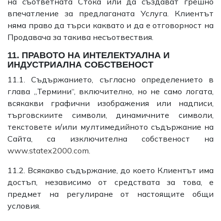
на съответната Стока или да създават грешно
впечатление за предлаганата Услуга. Клиентът
няма право да търси каквато и да е отговорност на
Продавача за такива несъотвествия.
11. ПРАВОТО НА ИНТЕЛЕКТУАЛНА И
ИНДУСТРИАЛНА СОБСТВЕНОСТ
11.1. Съдържанието, съгласно определението в
глава „Термини“, включително, но не само логата,
всякакви графични изображения или надписи,
търговскиите символи, динамичните символи,
текстовете и/или мултимедийното съдържание на
Сайта, са изключителна собственост на
www.statex2000.com
.
11.2. Всякакво съдържание, до което Клиентът има
достъп, независимо от средствата за това, е
предмет на регулиране от настоящите общи
условия.